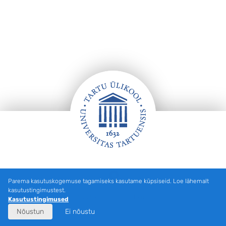
Jalus
Parema kasutuskogemuse tagamiseks kasutame küpsiseid. Loe lähemalt
kasutustingimustest.
Tartu Ülikooli hooned kaardil
Kasutustingimused
Nõustun
Ei nõustu