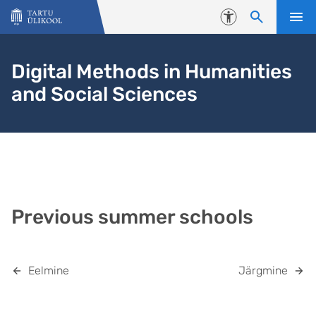
Liigu edasi põhisisu juurde
Juurdepääsetavus
Digital Methods in Humanities
and Social Sciences
Previous summer schools
Eelmine
Järgmine